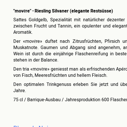
"movēre"
-
Riesling Silvaner (elegante Restsüsse)
Sattes Goldgelb, Spezialität mit natürlicher dezent
zwischen Frucht und Tannin, ein opulenter und elegan
Aromatik.
Der «movēre» duftet nach Zitrusfrüchten, Pfirsich u
Muskatnote. Gaumen und Abgang sind angenehm, anh
Wein ist durch die einjährige Flaschenreifung in beste
stehen in der Balance.
Den tria «movēre» geniesst man als erfrischenden Apér
von Fisch, Meeresfrüchten und hellem Fleisch.
Den optimalen Trinkgenuss erleben Sie jetzt und übe
Jahre.
75 cl / Barrique-Ausbau / Jahresproduktion 600 Flasche