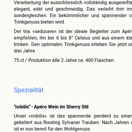
Verarbeitung der ausschliesslich vollständig ausgereift
elegant, edel und geschmeidig. Das verleiht ihm im
sondergleichen. Ein bekömmlicher und spannender cu
Trinkgenuss bieten wird.
Der tria «seducere» ist der ideale Begleiter zum Apér
empfehlen, ihn bei 6 bis 8° Celsius und aus einem k
trinken. Den optimalen Trinkgenuss erleben Sie jetzt 
drei Jahre.
75 cl / Produktion alle 2 Jahre ca. 400 Flaschen
Spezialität
"
n
ō
bilis
"
-
Apéro Wein im Sherry Stil
Unser «nōbilis» ist das spannende pendent zu einem
gekeltert aus Riesling Sylvaner Trauben. Nach Jahren 
ist er nun bereit für den Wohlgenuss.