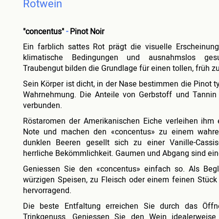
Rotwein
"concentus"
-
Pinot Noir
Ein farblich sattes Rot prägt die visuelle Erscheinu
klimatische Bedingungen und ausnahmslos ges
Traubengut bilden die Grundlage für einen tollen, früh 
Sein Körper ist dicht, in der Nase bestimmen die Pinot 
Wahrnehmung. Die Anteile von Gerbstoff und Tannin 
verbunden.
Röstaromen der Amerikanischen Eiche verleihen ihm e
Note und machen den «concentus» zu einem wahren
dunklen Beeren gesellt sich zu einer Vanille-Cassi
herrliche Bekömmlichkeit. Gaumen und Abgang sind eine
Geniessen Sie den «concentus» einfach so. Als Begl
würzigen Speisen, zu Fleisch oder einem feinen Stück
hervorragend.
Die beste Entfaltung erreichen Sie durch das Öff
Trinkgenuss. Geniessen Sie den Wein idealerweise